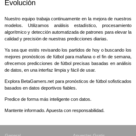
Evolución
Nuestro equipo trabaja continuamente en la mejora de nuestros
modelos. Utilizamos análisis estadístico, procesamiento
algorítmico y detección automatizada de patrones para elevar la
calidad y precisión de nuestras predicciones diarias.
Ya sea que estés revisando los partidos de hoy o buscando los
mejores pronósticos de fútbol para mañana o el fin de semana,
ofrecemos predicciones de fútbol precisas basadas en análisis
de datos, en una interfaz limpia y fácil de usar.
Explora BetaGamers.net para pronósticos de fútbol sofisticados
basados en datos deportivos fiables.
Predice de forma más inteligente con datos.
Mantente informado. Apuesta con responsabilidad.
General
Apuestas Gratis