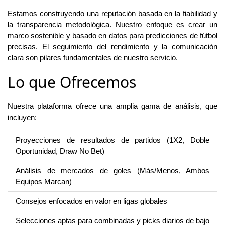
Estamos construyendo una reputación basada en la fiabilidad y
la transparencia metodológica. Nuestro enfoque es crear un
marco sostenible y basado en datos para predicciones de fútbol
precisas. El seguimiento del rendimiento y la comunicación
clara son pilares fundamentales de nuestro servicio.
Lo que Ofrecemos
Nuestra plataforma ofrece una amplia gama de análisis, que
incluyen:
Proyecciones de resultados de partidos (1X2, Doble
Oportunidad, Draw No Bet)
Análisis de mercados de goles (Más/Menos, Ambos
Equipos Marcan)
Consejos enfocados en valor en ligas globales
Selecciones aptas para combinadas y picks diarios de bajo