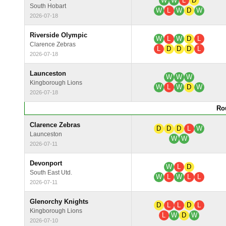
W
W
L
D
South Hobart
W
L
W
D
W
2026-07-18
Riverside Olympic
W
L
W
D
L
Clarence Zebras
L
D
D
D
L
2026-07-18
Launceston
W
W
W
Kingborough Lions
W
L
W
D
W
2026-07-18
Ro
Clarence Zebras
D
D
D
L
W
Launceston
W
W
2026-07-11
Devonport
W
L
D
South East Utd.
W
L
W
L
L
2026-07-11
Glenorchy Knights
D
L
L
D
L
Kingborough Lions
L
W
D
W
2026-07-10