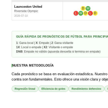
Launceston United
D
W
Riverside Olympic
L
W
D
L
D
2026-07-10
GUÍA RÁPIDA DE PRONÓSTICOS DE FÚTBOL PARA PRINCIPI
1
: Gana local |
X
: Empate |
2
: Gana visitante
1X
: Local o empate |
X2
: Visitante o empate
DNB
: Empate no válido (apuesta devuelta si termina en empate)
NUESTRA METODOLOGÍA
Cada pronóstico se basa en evaluación estadística. Nuestro 
contra son fundamentales. Esto ofrece una visión clara y obje
Regresión lineal
Eficiencia de goles
Rendimiento defensivo