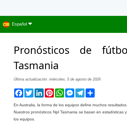
Español
Pronósticos de fútbo
Tasmania
Última actualización: miércoles, 5 de agosto de 2026
Facebook
Twitter
LinkedIn
Pinterest
WhatsApp
Messenger
Telegram
Share
En Australia, la forma de los equipos define muchos resultado
Nuestros pronósticos Npl Tasmania se basan en estadísticas y
los equipos.