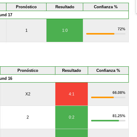
Pronóstico
Resultado
Confianza %
und 17
72%
1
1:0
Pronóstico
Resultado
Confianza %
und 16
66.08%
X2
4:1
81.25%
2
0:2