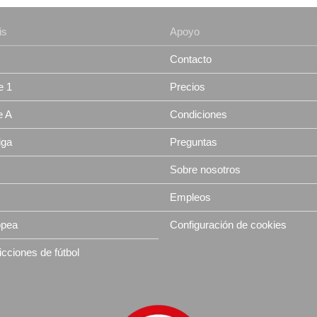
is
Apoyo
Contacto
e 1
Precios
e A
Condiciones
iga
Preguntas
Sobre nosotros
Empleos
opea
Configuración de cookies
icciones de fútbol