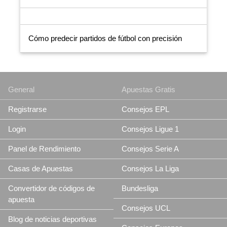
Cómo predecir partidos de fútbol con precisión
General
Apuestas Gratis
Registrarse
Consejos EPL
Login
Consejos Ligue 1
Panel de Rendimiento
Consejos Serie A
Casas de Apuestas
Consejos La Liga
Convertidor de códigos de
Bundesliga
apuesta
Consejos UCL
Blog de noticias deportivas