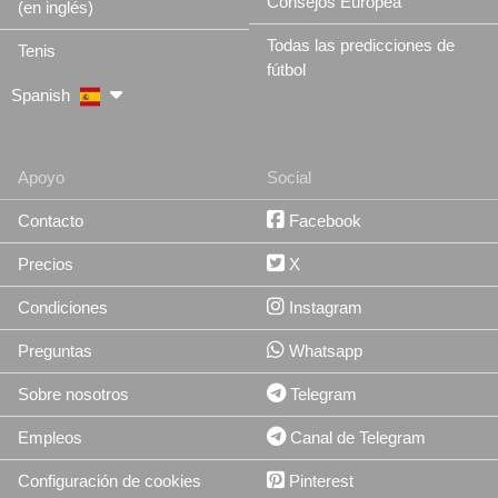
Consejos Europea
(en inglés)
Todas las predicciones de
Tenis
fútbol
Spanish
Apoyo
Social
Contacto
Facebook
Precios
X
Condiciones
Instagram
Preguntas
Whatsapp
Sobre nosotros
Telegram
Empleos
Canal de Telegram
Configuración de cookies
Pinterest