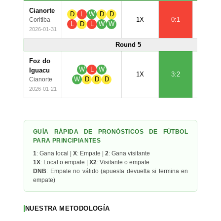
Cianorte
D
L
W
D
D
63.
1X
0:1
Coritiba
L
D
L
W
W
2026-01-31
Round 5
Foz do
W
L
W
Iguacu
71.4
1X
3:2
W
D
D
D
Cianorte
2026-01-21
GUÍA RÁPIDA DE PRONÓSTICOS DE FÚTBOL
PARA PRINCIPIANTES
1
: Gana local |
X
: Empate |
2
: Gana visitante
1X
: Local o empate |
X2
: Visitante o empate
DNB
: Empate no válido (apuesta devuelta si termina en
empate)
NUESTRA METODOLOGÍA