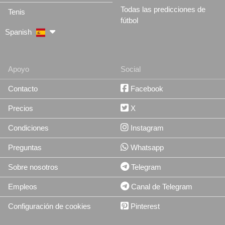
Todas las predicciones de
Tenis
fútbol
Spanish
Apoyo
Social
Contacto
Facebook
Precios
X
Condiciones
Instagram
Preguntas
Whatsapp
Sobre nosotros
Telegram
Empleos
Canal de Telegram
Configuración de cookies
Pinterest