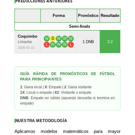
PREDICCIONES ANTERIORES
Confi
Forma
Pronóstico
Resultado
%
Semi-finals
Coquimbo
W
D
W
W
W
71.
1 DNB
3:2
Limache
L
W
W
W
L
2026-01-21
GUÍA RÁPIDA DE PRONÓSTICOS DE FÚTBOL
PARA PRINCIPIANTES
1
: Gana local |
X
: Empate |
2
: Gana visitante
1X
: Local o empate |
X2
: Visitante o empate
DNB
: Empate no válido (apuesta devuelta si termina en
empate)
NUESTRA METODOLOGÍA
Aplicamos modelos matemáticos para mayor