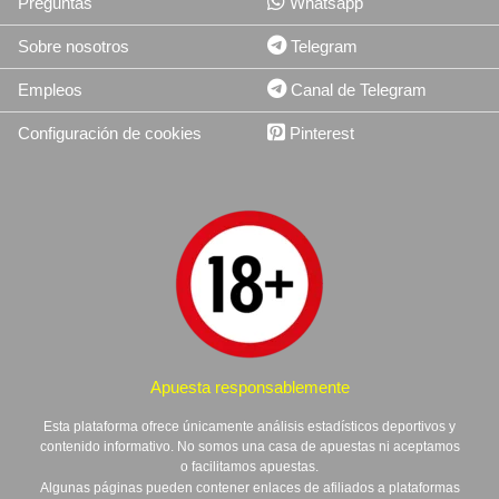
Preguntas
Whatsapp
Sobre nosotros
Telegram
Empleos
Canal de Telegram
Configuración de cookies
Pinterest
Apuesta responsablemente
Esta plataforma ofrece únicamente análisis estadísticos deportivos y
contenido informativo. No somos una casa de apuestas ni aceptamos
o facilitamos apuestas.
Algunas páginas pueden contener enlaces de afiliados a plataformas