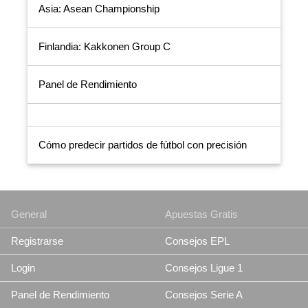
Asia: Asean Championship
Finlandia: Kakkonen Group C
Panel de Rendimiento
Cómo predecir partidos de fútbol con precisión
General
Apuestas Gratis
Registrarse
Consejos EPL
Login
Consejos Ligue 1
Panel de Rendimiento
Consejos Serie A