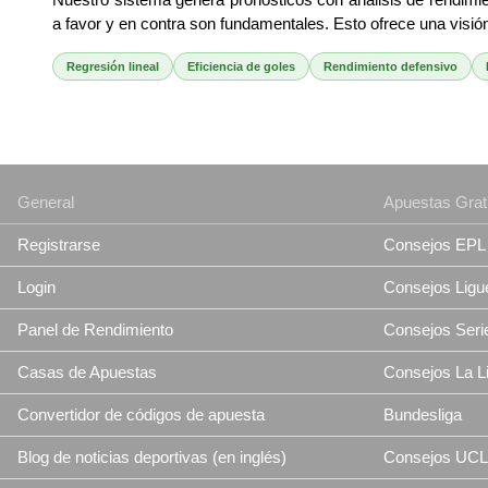
a favor y en contra son fundamentales. Esto ofrece una visión
Regresión lineal
Eficiencia de goles
Rendimiento defensivo
General
Apuestas Grat
Registrarse
Consejos EPL
Login
Consejos Ligu
Panel de Rendimiento
Consejos Seri
Casas de Apuestas
Consejos La L
Convertidor de códigos de apuesta
Bundesliga
Blog de noticias deportivas (en inglés)
Consejos UCL