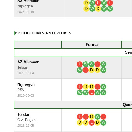
AZ Alkmaar
D
W
L
W
L
Nijmegen
D
W
D
W
W
2026-04-19
PREDICCIONES ANTERIORES
Forma
Sem
AZ Alkmaar
L
W
W
L
W
Telstar
W
L
D
D
W
2026-03-04
Nijmegen
L
D
D
L
W
PSV
W
W
L
W
W
2026-03-03
Quart
Telstar
L
L
D
W
L
G.A. Eagles
D
D
L
D
W
2026-02-05