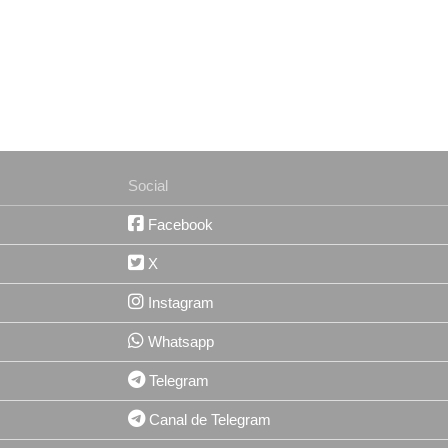
Social
Facebook
X
Instagram
Whatsapp
Telegram
Canal de Telegram