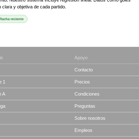
 clara y objetiva de cada partido.
Racha reciente
is
Apoyo
Contacto
e 1
Precios
e A
Condiciones
iga
Preguntas
Sobre nosotros
Empleos