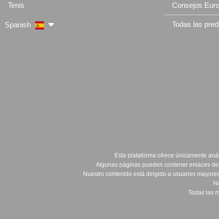
Tenis
Consejos Eur
Todas las pred
Spanish
Esta plataforma ofrece únicamente anál
Algunas páginas pueden contener enlaces de a
Nuestro contenido está dirigido a usuarios mayore
No
Todas las m