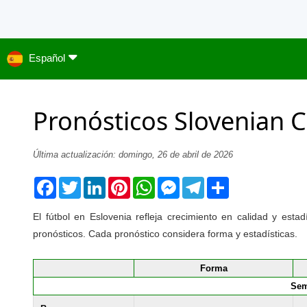
Español
Pronósticos Slovenian Cu
Última actualización: domingo, 26 de abril de 2026
Facebook
Twitter
LinkedIn
Pinterest
WhatsApp
Messenger
Telegram
Share
El fútbol en Eslovenia refleja crecimiento en calidad y esta
pronósticos. Cada pronóstico considera forma y estadísticas.
Forma
Sem