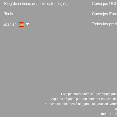
Blog de noticias deportivas (en inglés)
Consejos UCL
Tenis
Consejos Eur
Todas las pred
Spanish
Esta plataforma ofrece únicamente anál
Algunas páginas pueden contener enlaces de a
Nuestro contenido está dirigido a usuarios mayore
No
Todas las m