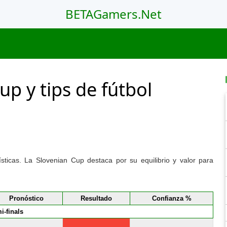
BETAGamers.Net
p y tips de fútbol
dísticas. La Slovenian Cup destaca por su equilibrio y valor para
Pronóstico
Resultado
Confianza %
i-finals