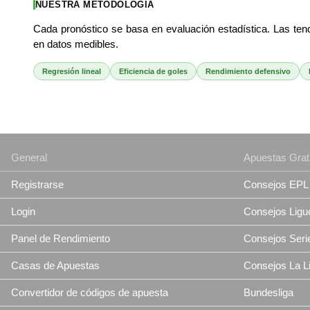
NUESTRA METODOLOGÍA
Cada pronóstico se basa en evaluación estadística. Las te
en datos medibles.
Regresión lineal
Eficiencia de goles
Rendimiento defensivo
General
Apuestas Grat
Registrarse
Consejos EPL
Login
Consejos Ligu
Panel de Rendimiento
Consejos Seri
Casas de Apuestas
Consejos La L
Convertidor de códigos de apuesta
Bundesliga