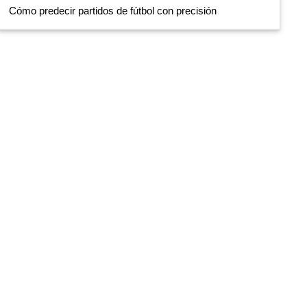
Cómo predecir partidos de fútbol con precisión