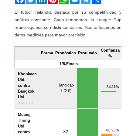
El fútbol Tailandia destaca por su competitividad y
análisis constante. Cada temporada, la League Cup
reúne equipos con distintos estilos. Nos enfocamos en
datos medibles para mayor precisión.
Confianza
Forma
Pronóstico
Resultado
%
1/8-Finals
Khonkaen
Utd.
Handicap
contra
84.11%
1 (2:0)
Bangkok
Utd
2026-01-21
Muang
Thong
Utd
60.93%
X2
contra