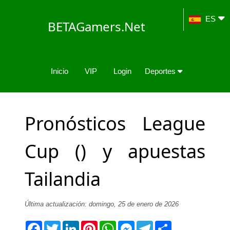
ES
BETAGamers.Net
Inicio
VIP
Login
Deportes
Pronósticos League
Cup () y apuestas
Tailandia
Última actualización: domingo, 25 de enero de 2026
Facebook
Twitter
LinkedIn
Pinterest
WhatsApp
Messenger
Telegram
Share