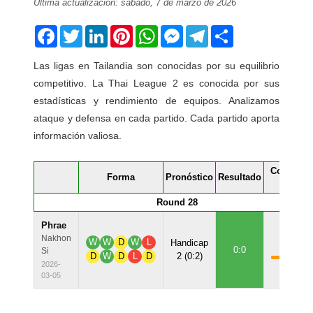
Última actualización: sábado, 7 de marzo de 2026
Facebook
Twitter
LinkedIn
Pinterest
WhatsApp
Messenger
Telegram
Share
Las ligas en Tailandia son conocidas por su equilibrio
competitivo. La Thai League 2 es conocida por sus
estadísticas y rendimiento de equipos. Analizamos
ataque y defensa en cada partido. Cada partido aporta
información valiosa.
Confianz
Forma
Pronóstico
Resultado
%
Round 28
Phrae
Nakhon
W
W
D
W
L
Handicap
61,59%
0:0
Si
D
W
D
L
D
2 (0:2)
2026-
03-05