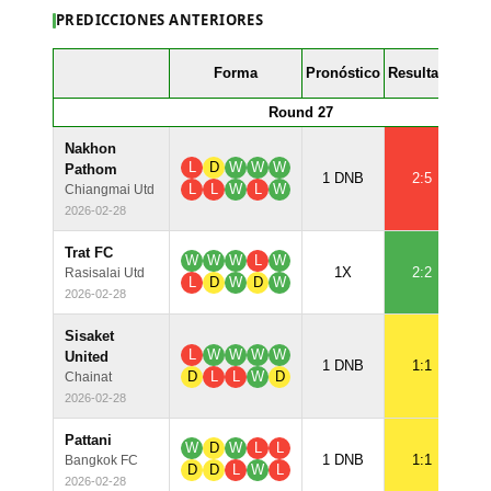
PREDICCIONES ANTERIORES
Co
Forma
Pronóstico
Resultado
Round 27
Nakhon
L
D
W
W
W
Pathom
1 DNB
2:5
L
L
W
L
W
Chiangmai Utd
2026-02-28
Trat FC
W
W
W
L
W
1X
2:2
Rasisalai Utd
L
D
W
D
W
2026-02-28
Sisaket
L
W
W
W
W
United
1 DNB
1:1
D
L
L
W
D
Chainat
2026-02-28
Pattani
W
D
W
L
L
1 DNB
1:1
Bangkok FC
D
D
L
W
L
2026-02-28