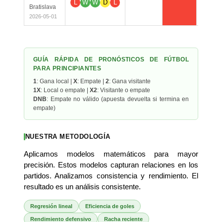
L
W
W
D
L
Bratislava
2026-05-01
GUÍA RÁPIDA DE PRONÓSTICOS DE FÚTBOL
PARA PRINCIPIANTES
1
: Gana local |
X
: Empate |
2
: Gana visitante
1X
: Local o empate |
X2
: Visitante o empate
DNB
: Empate no válido (apuesta devuelta si termina en
empate)
NUESTRA METODOLOGÍA
Aplicamos modelos matemáticos para mayor
precisión. Estos modelos capturan relaciones en los
partidos. Analizamos consistencia y rendimiento. El
resultado es un análisis consistente.
Regresión lineal
Eficiencia de goles
Rendimiento defensivo
Racha reciente