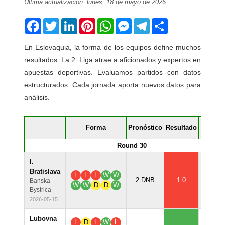
Última actualización: lunes, 18 de mayo de 2026
Facebook
Twitter
LinkedIn
Pinterest
WhatsApp
Messenger
Telegram
Share
En Eslovaquia, la forma de los equipos define muchos
resultados. La 2. Liga atrae a aficionados y expertos en
apuestas deportivas. Evaluamos partidos con datos
estructurados. Cada jornada aporta nuevos datos para
análisis.
Confia
Forma
Pronóstico
Resultado
%
Round 30
I.
Bratislava
L
L
L
W
W
82.
2 DNB
1:0
Banska
W
W
D
D
W
Bystrica
2026-05-15
Lubovna
L
D
L
W
L